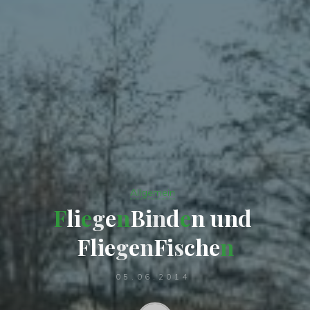
Allgemein
F
l
i
e
g
e
n
B
i
n
d
e
n
u
n
d
F
l
i
e
g
e
n
F
i
s
c
h
e
n
05.06.2014