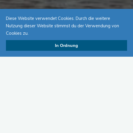
Diese Website verwendet Cookies. Durch die weitere
Nutzung dieser Website stimmst du der Verwendung von
Cookies zu.
In Ordnung
Liebe Angelfreunde,
Hiermit laden die KG Kassel und der Angelclub 1966 e.V.
Eberschütz zum Jugendangeln an der
Angelhütte Eberschütz, Lamerderstr.in Eberschütz ein.
Geangelt wird am 30.09. von 15:00 Uhr bis 18:00 Uhr
Es ist keine Startgebühr zu entrichten.
Für das leibliche Wohl ist gesorgt.
Geangelt werden darf mit einer Rute (Grundrute,