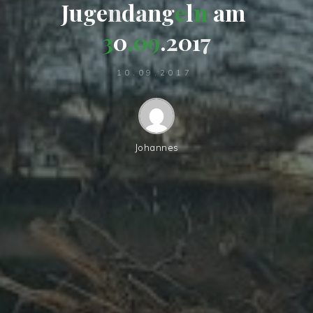
J
u
g
e
n
d
a
n
g
e
l
n
a
m
3
0
.
0
9
.
2
0
1
7
10.09.2017
Johannes