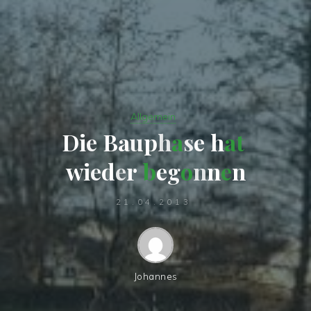
Allgemein
D
i
e
B
a
u
p
h
a
s
e
h
a
t
w
i
e
d
e
r
b
e
g
o
n
n
e
n
21.04.2013
Johannes