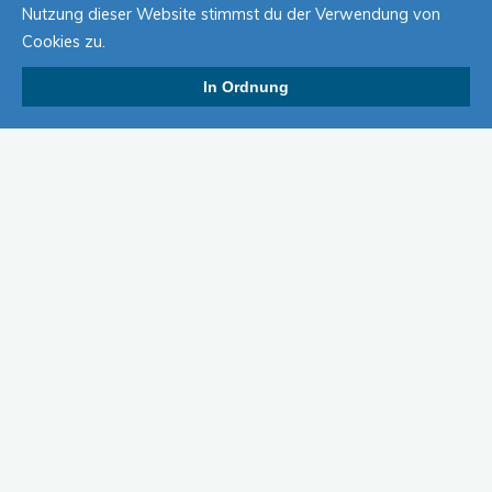
Nutzung dieser Website stimmst du der Verwendung von
Cookies zu.
In Ordnung
Am 20.04.2013 wurde die Terrasse neu betoniert. Einige
Fotos sind online.
http://ac-eberschuetz.de/?page_id=26
Schreibe einen Kommentar
Du musst
angemeldet
sein, um einen Kommentar abzugeben.
Suchen